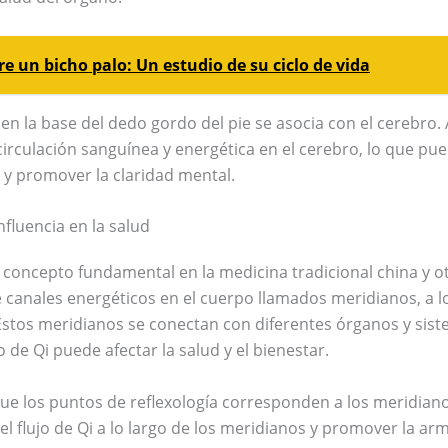
 un bicho palo: Un estudio de su ciclo de vida
en la base del dedo gordo del pie se asocia con el cerebro. 
irculación sanguínea y energética en el cerebro, lo que pue
 y promover la claridad mental.
nfluencia en la salud
n concepto fundamental en la medicina tradicional china y o
 canales energéticos en el cuerpo llamados meridianos, a lo 
 Estos meridianos se conectan con diferentes órganos y sist
o de Qi puede afectar la salud y el bienestar.
 que los puntos de reflexología corresponden a los meridiano
el flujo de Qi a lo largo de los meridianos y promover la armo