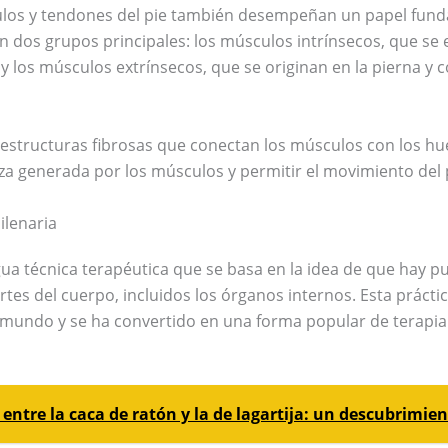
ulos y tendones del pie también desempeñan un papel fund
n dos grupos principales: los músculos intrínsecos, que se 
 y los músculos extrínsecos, que se originan en la pierna y
 estructuras fibrosas que conectan los músculos con los hue
rza generada por los músculos y permitir el movimiento del 
ilenaria
gua técnica terapéutica que se basa en la idea de que hay p
tes del cuerpo, incluidos los órganos internos. Esta práctic
l mundo y se ha convertido en una forma popular de terapi
 entre la caca de ratón y la de lagartija: un descubrimi