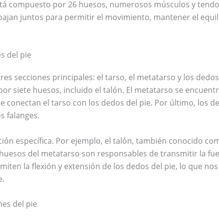
tá compuesto por 26 huesos, numerosos músculos y tendone
ajan juntos para permitir el movimiento, mantener el equili
s del pie
res secciones principales: el tarso, el metatarso y los dedos 
por siete huesos, incluido el talón. El metatarso se encuentr
e conectan el tarso con los dedos del pie. Por último, los 
s falanges.
ción específica. Por ejemplo, el talón, también conocido co
 huesos del metatarso son responsables de transmitir la f
ermiten la flexión y extensión de los dedos del pie, lo que 
e.
es del pie