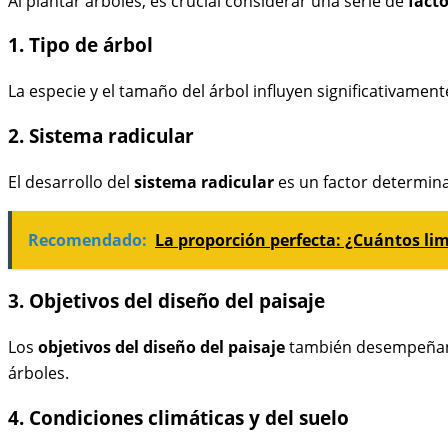
Al plantar árboles, es crucial considerar una serie de
fact
1. Tipo de árbol
La especie y el tamaño del árbol influyen significativame
2. Sistema radicular
El desarrollo del
sistema radicular
es un factor determina
Recomendado:
La proporción perfecta: ¿Cuántos li
3. Objetivos del diseño del paisaje
Los
objetivos del diseño del paisaje
también desempeñan un
árboles.
4. Condiciones climáticas y del suelo