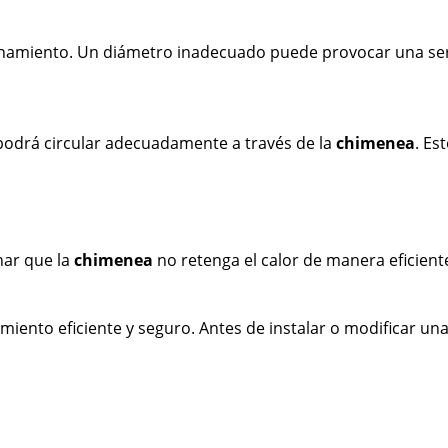
namiento. Un diámetro inadecuado puede provocar una serie
no podrá circular adecuadamente a través de la
chimenea
. Es
nar que la
chimenea
no retenga el calor de manera eficien
iento eficiente y seguro. Antes de instalar o modificar un