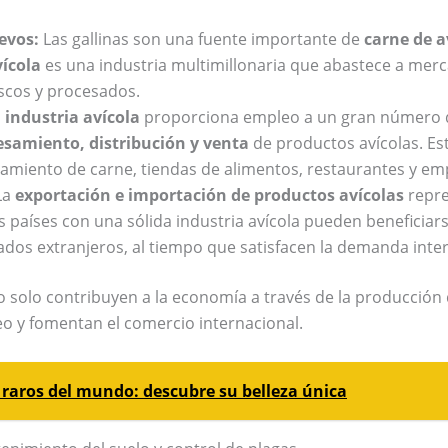
evos:
Las gallinas son una fuente importante de
carne de a
ícola
es una industria multimillonaria que abastece a merc
scos y procesados.
a
industria avícola
proporciona empleo a un gran número d
esamiento, distribución y venta
de productos avícolas. Est
samiento de carne, tiendas de alimentos, restaurantes y emp
La
exportación e importación de productos avícolas
repre
s países con una sólida industria avícola pueden benefici
dos extranjeros, al tiempo que satisfacen la demanda inte
 solo contribuyen a la economía a través de la producción
 y fomentan el comercio internacional.
 raros del mundo: descubre su belleza única