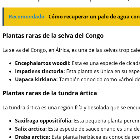
Recomendado:
Cómo recuperar un palo de agua co
Plantas raras de la selva del Congo
La selva del Congo, en África, es una de las selvas tropi
Encephalartos woodii:
Esta es una especie de cícad
Impatiens tinctoria:
Esta planta es única en su espe
Uapaca kirkiana:
También conocida como «árbol de la
Plantas raras de la tundra ártica
La tundra ártica es una región fría y desolada que se encu
Saxifraga oppositifolia:
Esta pequeña planta perenne 
Salix arctica:
Esta especie de sauce enano es una de l
Draba arctica:
Esta planta herbácea es conocida por 