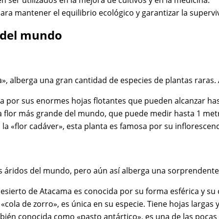
ser utilizados en la mejora de cultivos y en la medicina.
para mantener el equilibrio ecológico y garantizar la superv
s del mundo
, alberga una gran cantidad de especies de plantas raras. A
a por sus enormes hojas flotantes que pueden alcanzar hast
a flor más grande del mundo, que puede medir hasta 1 metro 
 «flor cadáver», esta planta es famosa por su inflorescenci
ás áridos del mundo, pero aún así alberga una sorprendente 
sierto de Atacama es conocida por su forma esférica y su co
cola de zorro», es única en su especie. Tiene hojas largas 
ién conocida como «pasto antártico», es una de las pocas p