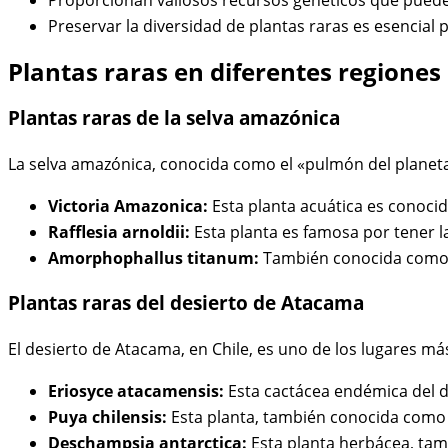
Proporcionan valiosos recursos genéticos que pueden 
Preservar la diversidad de plantas raras es esencial 
Plantas raras en diferentes regione
Plantas raras de la selva amazónica
La selva amazónica, conocida como el «pulmón del planeta»
Victoria Amazonica:
Esta planta acuática es conocid
Rafflesia arnoldii:
Esta planta es famosa por tener l
Amorphophallus titanum:
También conocida como la
Plantas raras del desierto de Atacama
El desierto de Atacama, en Chile, es uno de los lugares m
Eriosyce atacamensis:
Esta cactácea endémica del de
Puya chilensis:
Esta planta, también conocida como «
Deschampsia antarctica:
Esta planta herbácea, tamb