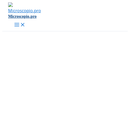
Ir
al
Microscopio.pro
contenido
Main
Menu