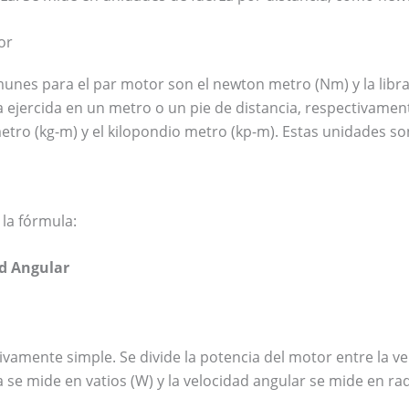
or
es para el par motor son el newton metro (Nm) y la libra 
a ejercida en un metro o un pie de distancia, respectivame
tro (kg-m) y el kilopondio metro (kp-m). Estas unidades so
 la fórmula:
ad Angular
ivamente simple. Se divide la potencia del motor entre la v
 se mide en vatios (W) y la velocidad angular se mide en ra