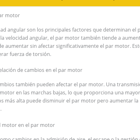
par motor
idad angular son los principales factores que determinan el
la velocidad angular, el par motor también tiende a aument
e aumentar sin afectar significativamente el par motor. Es
rar fuerza de torsión.
 relación de cambios en el par motor
cambios también pueden afectar el par motor. Una transmis
motor en las marchas bajas, lo que proporciona una mayor
os más alta puede disminuir el par motor pero aumentar la 
.
el motor en el par motor
omo cambios en la admisión de aire, el escape o la gestión 