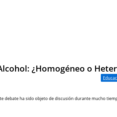
Alcohol: ¿Homogéneo o Heter
Educac
ste debate ha sido objeto de discusión durante mucho tiempo