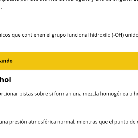
.
cos que contienen el grupo funcional hidroxilo (-OH) unido 
irando
ohol
orcionar pistas sobre si forman una mezcla homogénea o het
 una presión atmosférica normal, mientras que el punto de eb