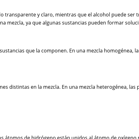
uido transparente y claro, mientras que el alcohol puede ser
una mezcla, ya que algunas sustancias pueden formar soluc
s sustancias que la componen. En una mezcla homogénea, las 
iones distintas en la mezcla. En una mezcla heterogénea, las
átomos de hidrógeno están unidos al átomo de oxígeno medi